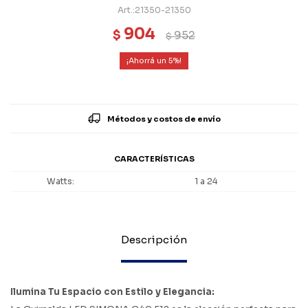
21350-21350
904
$
952
$
5
Métodos y costos de envío
CARACTERÍSTICAS
Watts
1 a 24
Descripción
Ilumina Tu Espacio con Estilo y Elegancia: