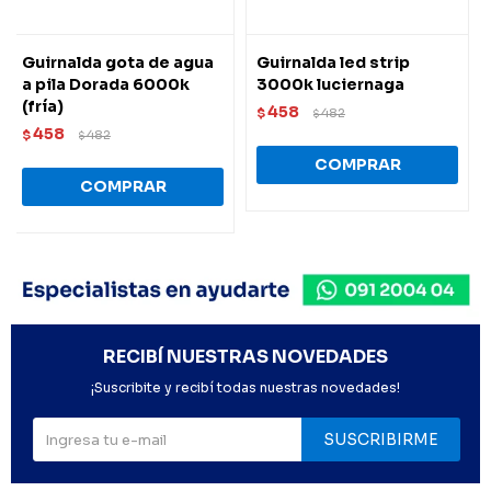
Guirnalda gota de agua
Guirnalda led strip
a pila Dorada 6000k
3000k luciernaga
(fría)
458
$
482
$
458
$
482
$
RECIBÍ NUESTRAS NOVEDADES
¡Suscribite y recibí todas nuestras novedades!
SUSCRIBIRME