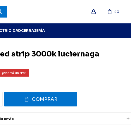
0
$
ECTRICIDAD
CERRAJERÍA
led strip 3000k luciernaga
4
COMPRAR
de envío