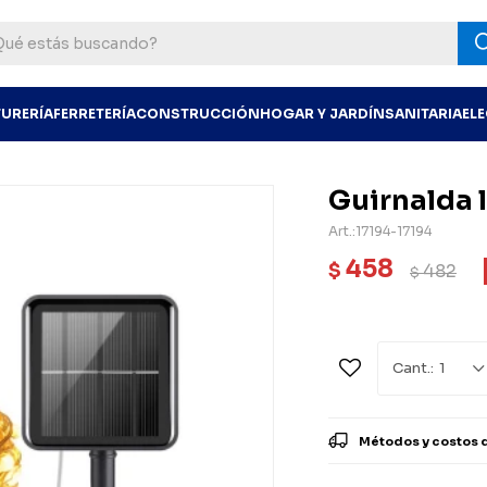
TURERÍA
FERRETERÍA
CONSTRUCCIÓN
HOGAR Y JARDÍN
SANITARIA
EL
Guirnalda 
17194-17194
458
$
482
$
1
Métodos y costos 