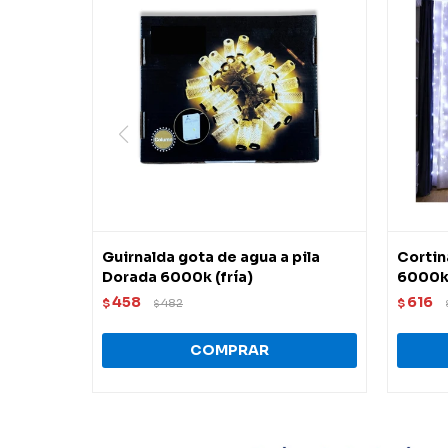
Guirnalda gota de agua a pila
Cortin
Dorada 6000k (fría)
6000k 
458
616
$
482
$
$