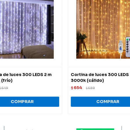
a de luces 300 LEDS 2 m
Cortina de luces 300 LEDS
(frío)
3000k (cálido)
654
649
$
689
$
$