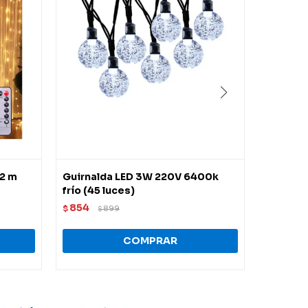
 2 m
Guirnalda LED 3W 220V 6400k
Guirnal
frío (45 luces)
2700k 2
854
904
$
899
$
$
$