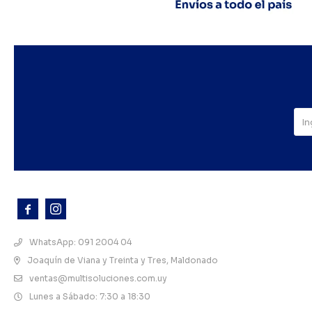



WhatsApp: 091 2004 04
Joaquín de Viana y Treinta y Tres, Maldonado
ventas@multisoluciones.com.uy
Lunes a Sábado: 7:30 a 18:30