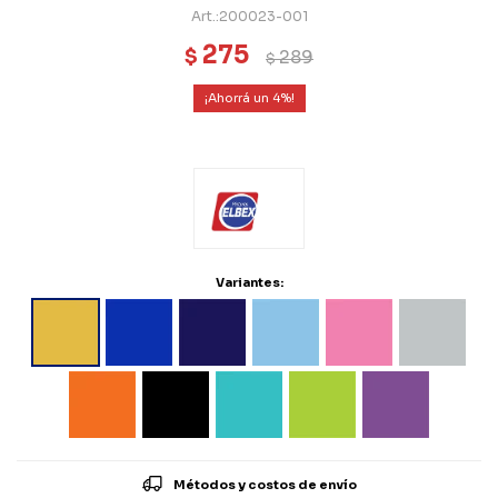
200023-001
275
$
289
$
4
Variantes:
Métodos y costos de envío