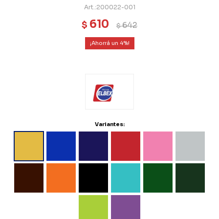
200022-001
610
$
642
$
4
Variantes: