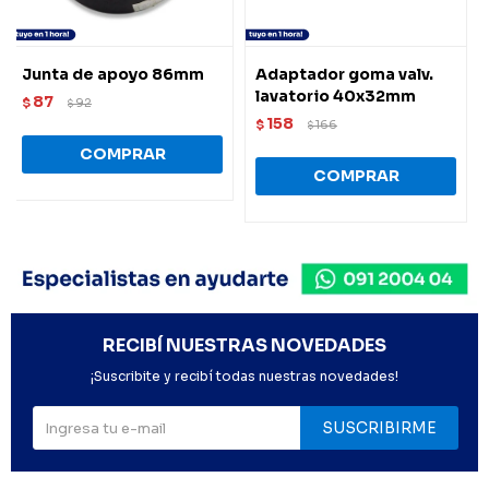
Junta de apoyo 86mm
Adaptador goma valv.
lavatorio 40x32mm
87
$
92
$
158
$
166
$
RECIBÍ NUESTRAS NOVEDADES
¡Suscribite y recibí todas nuestras novedades!
SUSCRIBIRME