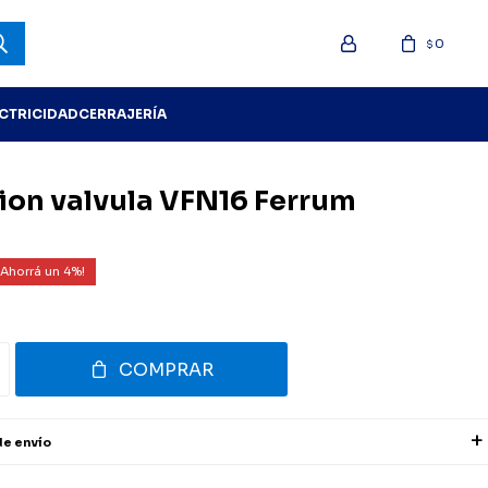
0
$
ECTRICIDAD
CERRAJERÍA
cion valvula VFN16 Ferrum
4
COMPRAR
de envío