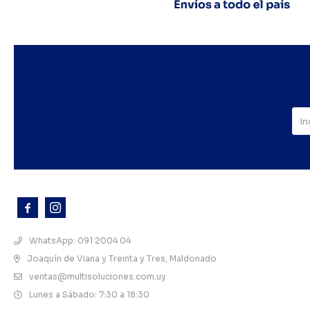



WhatsApp: 091 2004 04
Joaquín de Viana y Treinta y Tres, Maldonado
ventas@multisoluciones.com.uy
Lunes a Sábado: 7:30 a 18:30