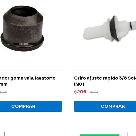
dor goma valv. lavatorio
Grifo ajuste rapido 3/8 Sel
2mm
IN01
206
166
$
217
$
$