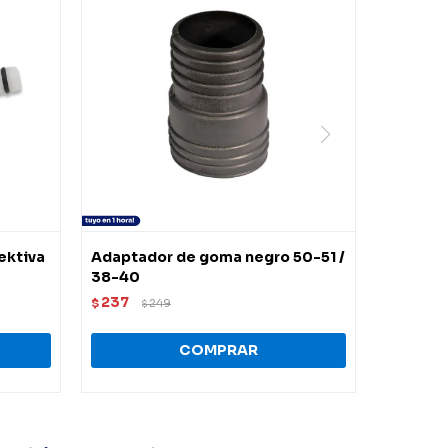
ektiva
Adaptador de goma negro 50-51 /
38-40
237
$
249
$