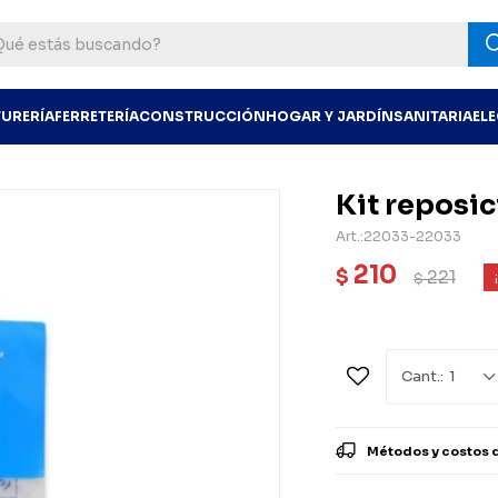
TURERÍA
FERRETERÍA
CONSTRUCCIÓN
HOGAR Y JARDÍN
SANITARIA
EL
Kit reposi
22033-22033
210
$
221
$
1
Métodos y costos 