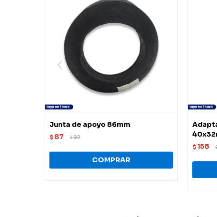
Junta de apoyo 86mm
Adapta
40x3
87
$
92
$
158
$