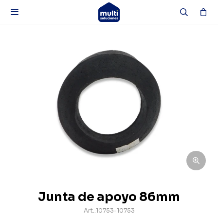

Junta de apoyo 86mm
10753-10753