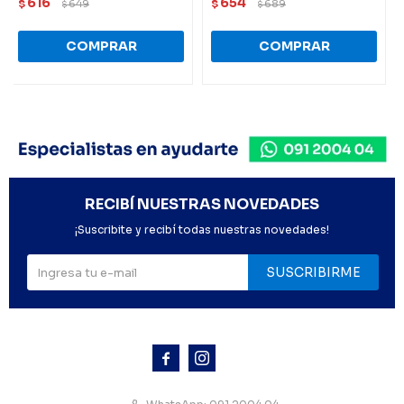
616
654
$
649
$
689
$
$
RECIBÍ NUESTRAS NOVEDADES
¡Suscribite y recibí todas nuestras novedades!
SUSCRIBIRME


