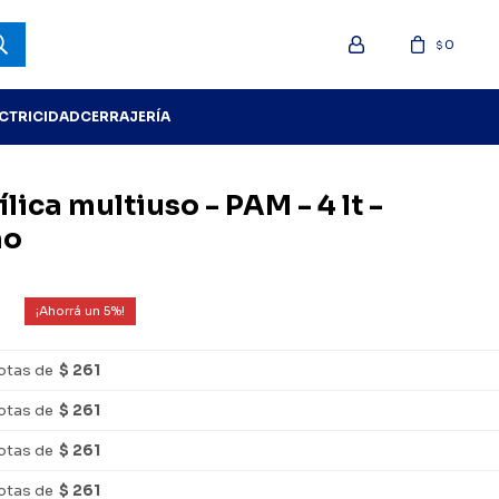
0
$
ECTRICIDAD
CERRAJERÍA
ílica multiuso - PAM - 4 lt -
no
5
otas de
$ 261
otas de
$ 261
otas de
$ 261
otas de
$ 261