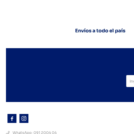



WhatsApp: 091 2004 04