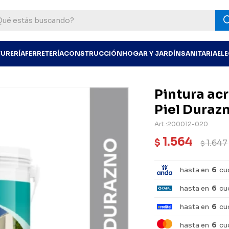
TURERÍA
FERRETERÍA
CONSTRUCCIÓN
HOGAR Y JARDÍN
SANITARIA
EL
Pintura acr
Piel Duraz
200012-020
1.564
$
1.647
$
hasta en
6
cu
hasta en
6
cu
hasta en
6
cu
hasta en
6
cu