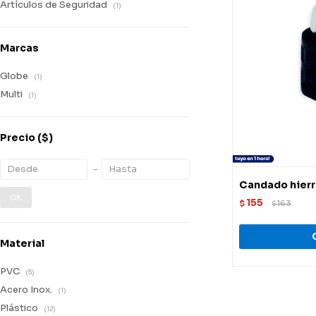
Artículos de Seguridad
(1)
Marcas
Globe
(1)
Multi
(1)
Precio
($)
Candado hier
OK
155
$
163
$
Material
PVC
(5)
Acero Inox.
(1)
Plástico
(12)