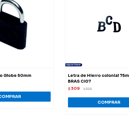
ro Globe 50mm
Letra de Hierro colonial 75
BRAS CI07
309
$
325
$