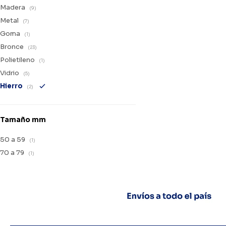
Madera
(9)
Metal
(7)
Goma
(1)
Bronce
(23)
Polietileno
(1)
Vidrio
(5)
Hierro
(2)
Tamaño mm
50 a 59
(1)
70 a 79
(1)