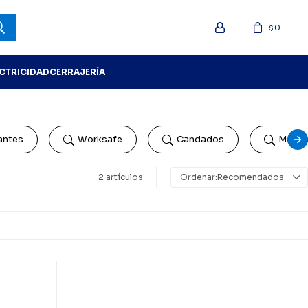
0
$
ECTRICIDAD
CERRAJERÍA
antes
Worksafe
Candados
Mech
2 artículos
Recomendados