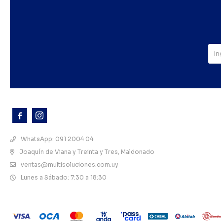



WhatsApp: 091 2004 04
Joaquín de Viana y Treinta y Tres, Maldonado
ventas@multisoluciones.com.uy
Lunes a Sábado: 7:30 a 18:30