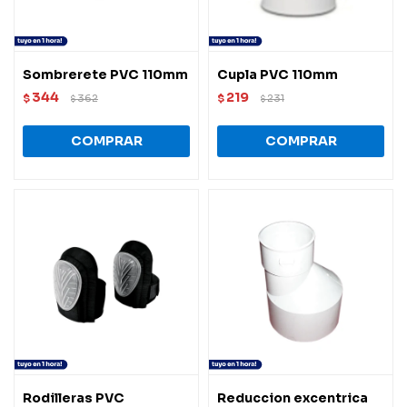
Sombrerete PVC 110mm
Cupla PVC 110mm
344
219
$
362
$
231
$
$
Rodilleras PVC
Reduccion excentrica