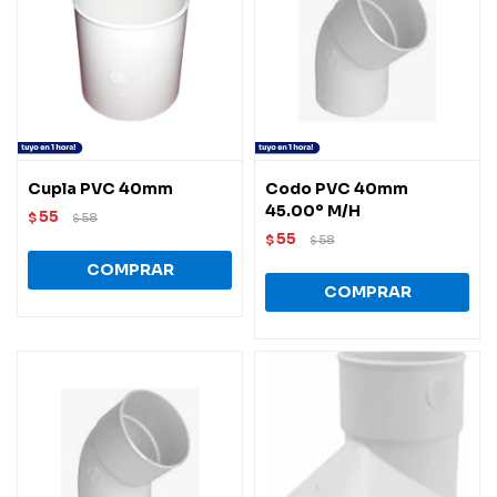
Cupla PVC 40mm
Codo PVC 40mm
45.00º M/H
55
$
58
$
55
$
58
$