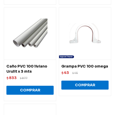
Caño PVC 100 liviano
Grampa PVC 100 omega
Urulit x 3 mts
43
$
45
$
833
$
877
$