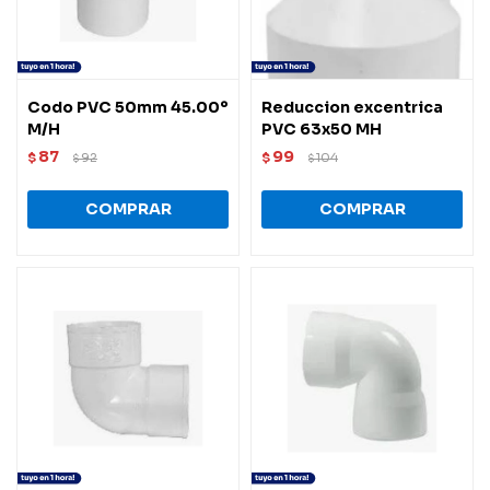
Codo PVC 50mm 45.00º
Reduccion excentrica
M/H
PVC 63x50 MH
87
99
$
92
$
104
$
$