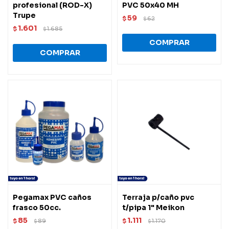
profesional (ROD-X)
PVC 50x40 MH
Trupe
59
$
62
$
1.601
$
1.685
$
Pegamax PVC caños
Terraja p/caño pvc
frasco 50cc.
t/pipa 1" Meikon
85
1.111
$
89
$
1.170
$
$