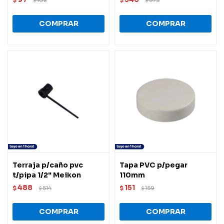
$
$
Terraja p/caño pvc
Tapa PVC p/pegar
t/pipa 1/2" Meikon
110mm
488
151
$
514
$
159
$
$