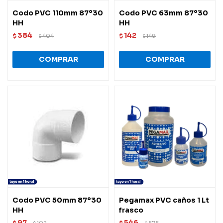
Codo PVC 110mm 87º30
Codo PVC 63mm 87º30
HH
HH
384
142
$
404
$
149
$
$
Codo PVC 50mm 87º30
Pegamax PVC caños 1 Lt
HH
frasco
97
546
$
102
$
575