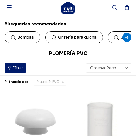

Búsquedas recomendadas
Bombas
Grifería para ducha
Colillas
PLOMERÍA PVC
Recomendados
Filtrando por:
Material:
PVC