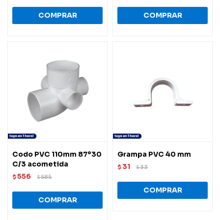
Codo PVC 110mm 87º30
Grampa PVC 40 mm
C/3 acometida
31
$
33
$
556
$
585
$