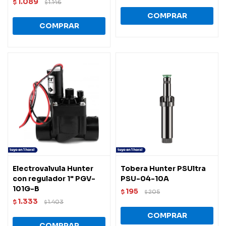
1.089
$
1.146
$
Electrovalvula Hunter
Tobera Hunter PSUltra
con regulador 1" PGV-
PSU-04-10A
101G-B
195
$
205
$
1.333
$
1.403
$