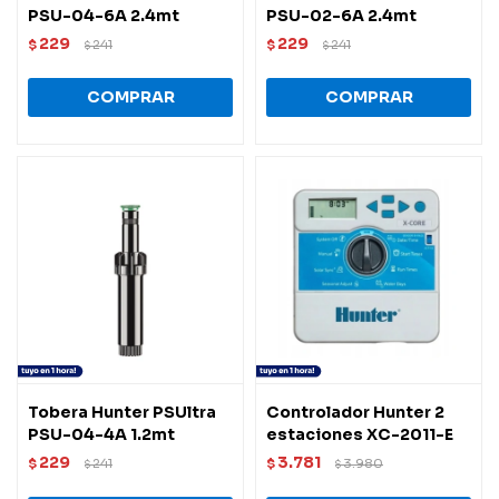
PSU-04-6A 2.4mt
PSU-02-6A 2.4mt
229
229
$
241
$
241
$
$
Tobera Hunter PSUltra
Controlador Hunter 2
PSU-04-4A 1.2mt
estaciones XC-2011-E
229
3.781
$
241
$
3.980
$
$