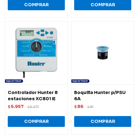
Controlador Hunter 8
Boquilla Hunter p/PSU
estaciones XC801 IE
6A
5.957
86
$
6.271
$
91
$
$