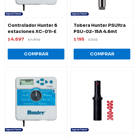
Controlador Hunter 6
Tobera Hunter PSUltra
estaciones XC-01i-E
PSU-02-15A 4.6mt
4.697
195
$
4.945
$
205
$
$