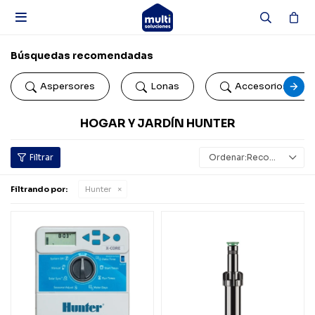

Búsquedas recomendadas
Aspersores
Lonas
Accesorios de b
HOGAR Y JARDÍN HUNTER
Recomendados
Filtrando por:
Hunter