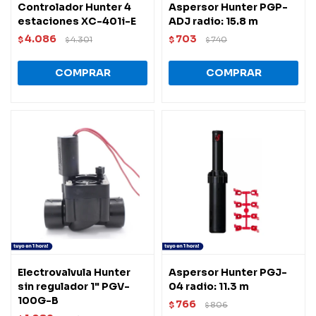
Controlador Hunter 4
Aspersor Hunter PGP-
estaciones XC-401i-E
ADJ radio: 15.8 m
4.086
703
$
4.301
$
740
$
$
Electrovalvula Hunter
Aspersor Hunter PGJ-
sin regulador 1" PGV-
04 radio: 11.3 m
100G-B
766
$
806
$