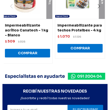
Impermeabilizante
Impermeabilizante para
acrílico Canatech - 1 kg
techos Protelbex - 4 kg
- Blanco
1.070
$
1.126
$
309
$
325
$
RECIBÍ NUESTRAS NOVEDADES
¡Suscribite y recibí todas nuestras novedades!
SUSCRIBIRME