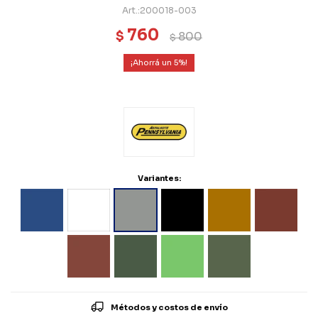
200018-003
760
$
800
$
5
Variantes:
Métodos y costos de envío