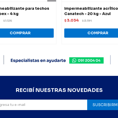
eabilizante para techos
Impermeabilizante acrílico
bex - 4 kg
Canatech - 20 kg - Azul
3.034
1.126
$
3.194
$
$
RECIBÍ NUESTRAS NOVEDADES
SUSCRIBIRM