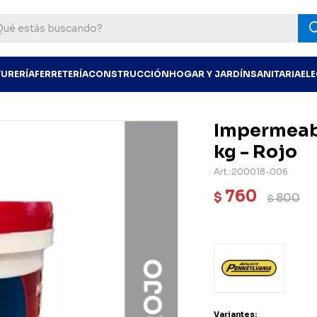
TURERÍA
FERRETERÍA
CONSTRUCCIÓN
HOGAR Y JARDÍN
SANITARIA
EL
Impermeabi
kg - Rojo
200018-006
760
$
800
$
Variantes: