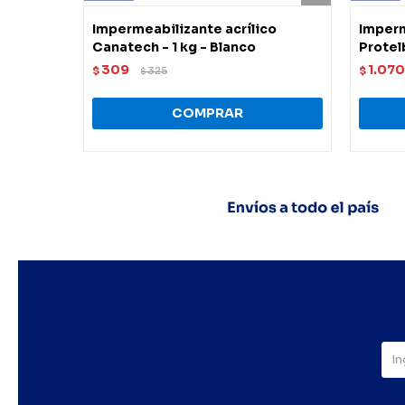
Impermeabilizante acrílico
Imperm
Canatech - 1 kg - Blanco
Protel
309
1.070
$
325
$
$