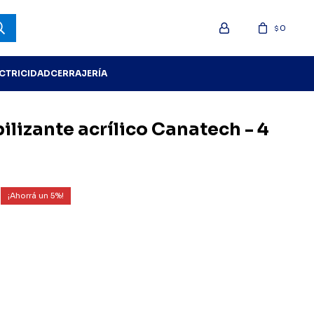
0
$
ECTRICIDAD
CERRAJERÍA
lizante acrílico Canatech - 4
5