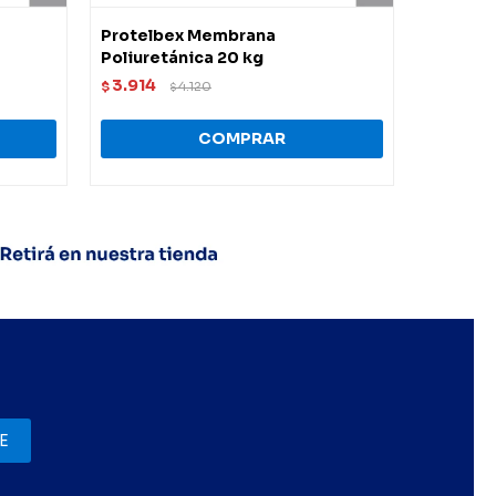
Protelbex Membrana
Membran
Poliuretánica 20 kg
Ultra Bl
3.914
4.998
$
4.120
$
$
E