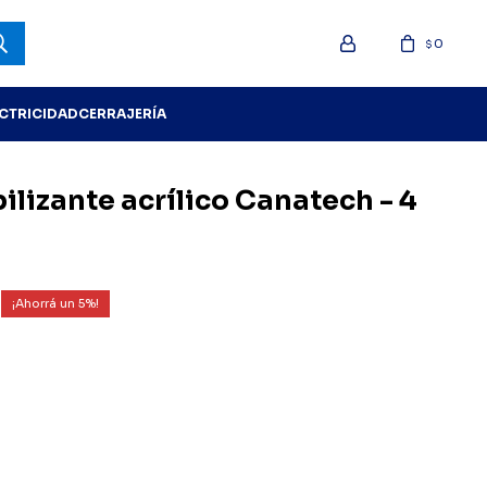
0
$
ECTRICIDAD
CERRAJERÍA
lizante acrílico Canatech - 4
5