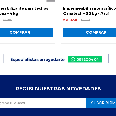
eabilizante para techos
Impermeabilizante acrílico
bex - 4 kg
Canatech - 20 kg - Azul
3.034
1.126
$
3.194
$
$
RECIBÍ NUESTRAS NOVEDADES
SUSCRIBIRM