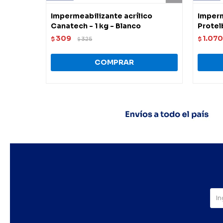
Impermeabilizante acrílico
Imperm
Canatech - 1 kg - Blanco
Protel
309
1.070
$
325
$
$