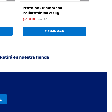
Protelbex Membrana
Membran
Poliuretánica 20 kg
Ultra Bl
3.914
4.998
$
4.120
$
$
E