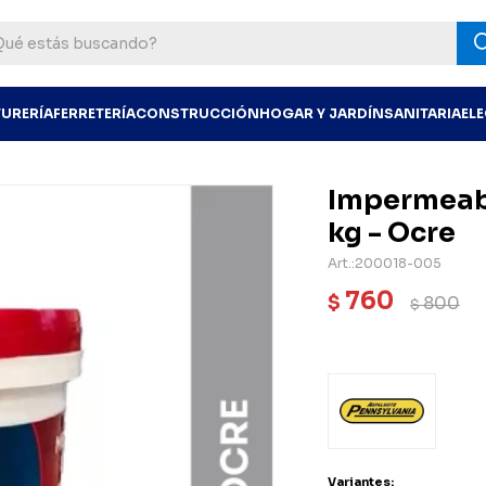
TURERÍA
FERRETERÍA
CONSTRUCCIÓN
HOGAR Y JARDÍN
SANITARIA
EL
Impermeabi
kg - Ocre
200018-005
760
$
800
$
Variantes: