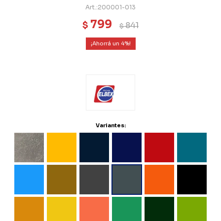
200001-013
799
$
841
$
4
Variantes: