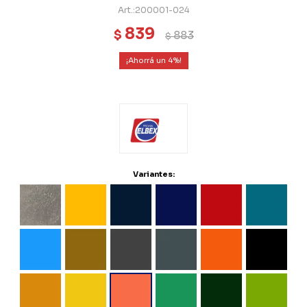
200001-024
839
$
883
$
4
Variantes: