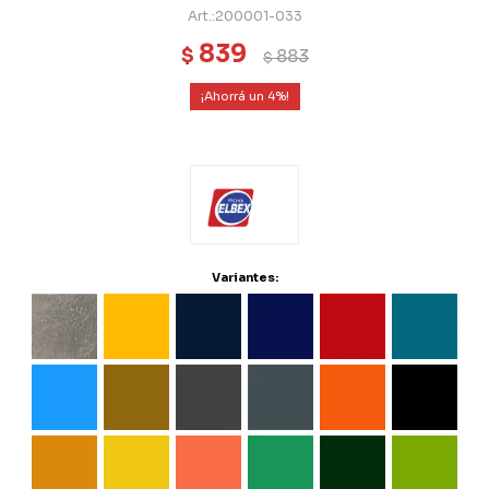
200001-033
839
$
883
$
4
Variantes: