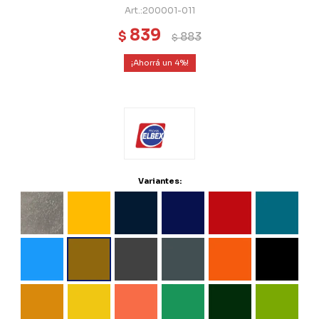
200001-011
839
$
883
$
4
Variantes: