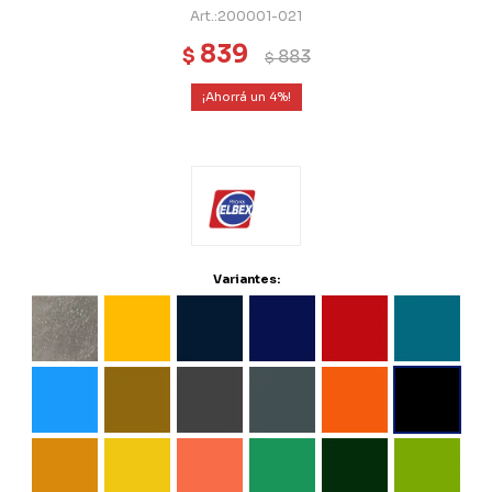
200001-021
839
$
883
$
4
Variantes: