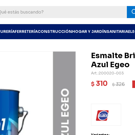
TURERÍA
FERRETERÍA
CONSTRUCCIÓN
HOGAR Y JARDÍN
SANITARIA
EL
Esmalte Bri
Azul Egeo
200020-003
310
$
326
$
Variantes: