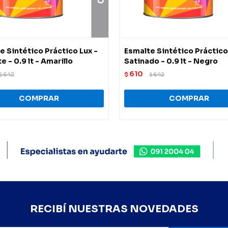
e Sintético Práctico Lux -
Esmalte Sintético Práctico
te - 0.9 lt - Amarillo
Satinado - 0.9 lt - Negro
610
642
$
642
$
$
RECIBÍ NUESTRAS NOVEDADES