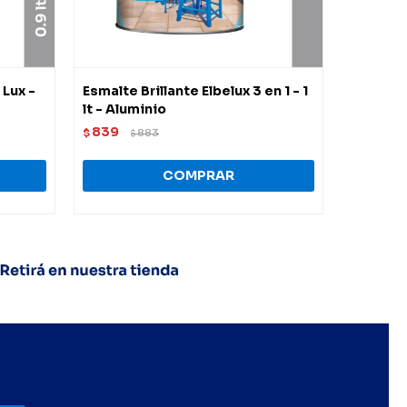
 Lux -
Esmalte Brillante Elbelux 3 en 1 - 1
Esmalte 
lt - Aluminio
3.60 lt -
839
1.984
$
883
$
$