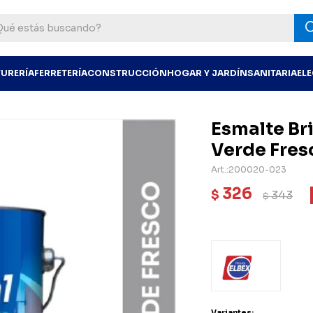
TURERÍA
FERRETERÍA
CONSTRUCCIÓN
HOGAR Y JARDÍN
SANITARIA
EL
Esmalte Bri
Verde Fres
200020-023
326
$
343
$
Variantes: