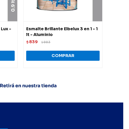
 Lux -
Esmalte Brillante Elbelux 3 en 1 - 1
Esmalte 
lt - Aluminio
3.60 lt -
839
1.984
$
883
$
$