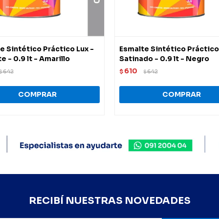
e Sintético Práctico Lux -
Esmalte Sintético Práctico
te - 0.9 lt - Amarillo
Satinado - 0.9 lt - Negro
610
642
$
642
$
$
RECIBÍ NUESTRAS NOVEDADES