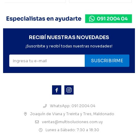
RECIBÍ NUESTRAS NOVEDADES
¡Suscribite y recibí todas nuestras novedades!
SUSCRIBIRME



WhatsApp: 091 2004 04
Joaquín de Viana y Treinta y Tres, Maldonado
ventas@multisoluciones.com.uy
Lunes a Sábado: 7:30 a 18:30