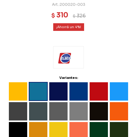
200020-003
310
$
326
$
4
Variantes: