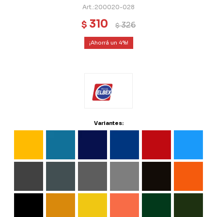
200020-028
310
$
326
$
4
Variantes: