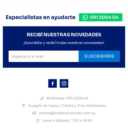
RECIBÍ NUESTRAS NOVEDADES
¡Suscribite y recibí todas nuestras novedades!
SUSCRIBIRME



WhatsApp: 091 2004 04
Joaquín de Viana y Treinta y Tres, Maldonado
ventas@multisoluciones.com.uy
Lunes a Sábado: 7:30 a 18:30