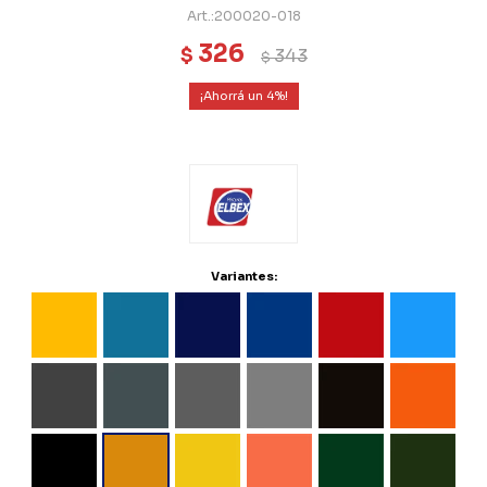
200020-018
326
$
343
$
4
Variantes: