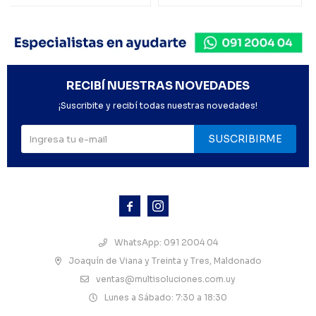
RECIBÍ NUESTRAS NOVEDADES
¡Suscribite y recibí todas nuestras novedades!
SUSCRIBIRME



WhatsApp: 091 2004 04
Joaquín de Viana y Treinta y Tres, Maldonado
ventas@multisoluciones.com.uy
Lunes a Sábado: 7:30 a 18:30