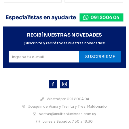
RECIBÍ NUESTRAS NOVEDADES
¡Suscribite y recibí todas nuestras novedades!
SUSCRIBIRME



WhatsApp: 091 2004 04
Joaquín de Viana y Treinta y Tres, Maldonado
ventas@multisoluciones.com.uy
Lunes a Sábado: 7:30 a 18:30