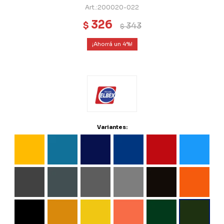
200020-022
326
$
343
$
4
Variantes: