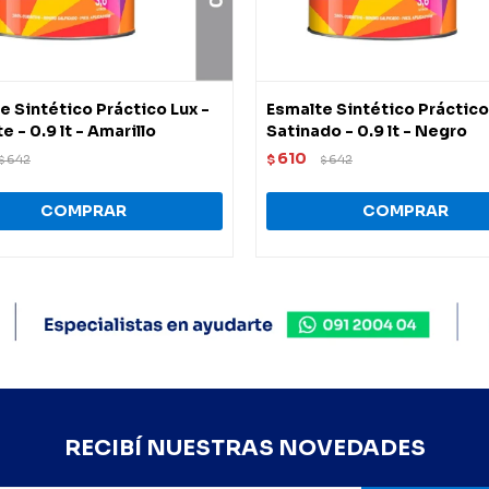
e Sintético Práctico Lux -
Esmalte Sintético Práctico
te - 0.9 lt - Amarillo
Satinado - 0.9 lt - Negro
610
642
$
642
$
$
RECIBÍ NUESTRAS NOVEDADES