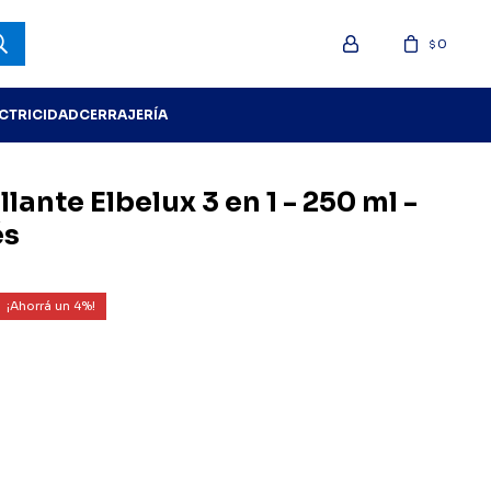
0
$
ECTRICIDAD
CERRAJERÍA
llante Elbelux 3 en 1 - 250 ml -
és
4