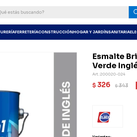
TURERÍA
FERRETERÍA
CONSTRUCCIÓN
HOGAR Y JARDÍN
SANITARIA
EL
Esmalte Bri
Verde Ingl
200020-024
326
$
343
$
Variantes: