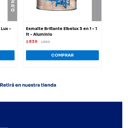
 Lux -
Esmalte Brillante Elbelux 3 en 1 - 1
Esmalte 
lt - Aluminio
3.60 lt -
839
1.984
$
883
$
$